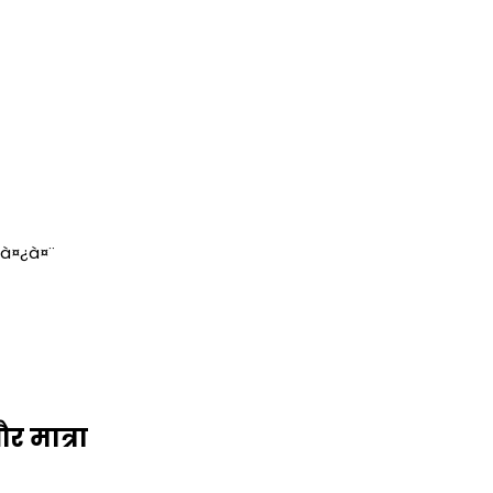
¦à¤¿à¤¨
र मात्रा